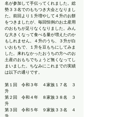
名が参加して手伝ってくれました。総
勢３３名でのもちつき大会となりまし
た。前回より１升増やして４升のお餅
をつきましたが、毎回恒例のお土産用
のおもちが足りなくなりました。みん
な大きくなって食べる量が増えたのか
もしれません。４升のうち、３升が白
いおもちで、１升を豆もちにしてみま
した。来れなかったおうちの方へのお
土産のおもちでちょうど無くなってし
まいました。ちなみにこれまでの実績
は以下の通りです。
第１
回　令和３年　４家族１７名　３
升
第２回　令和４年　８家族３８名　３
升
第３
回　令和５年　９家族３３名　４
升